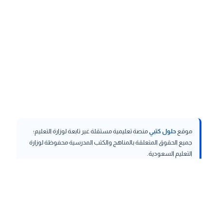
موقع
حلول كتبي
منصة تعليمية مستقلة غير تابعة لوزارة التعليم؛
جميع الحقوق المتعلقة بالمناهج والكتب المدرسية محفوظة لوزارة
التعليم السعودية.
hululktby.net
is an independent educational platform and is
not affiliated with the Ministry of Education. All rights related to
curricula and school textbooks are reserved to the Saudi
Ministry of Education.