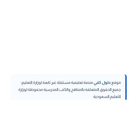
موقع
حلول كتبي
منصة تعليمية مستقلة غير تابعة لوزارة التعليم؛
جميع الحقوق المتعلقة بالمناهج والكتب المدرسية محفوظة لوزارة
التعليم السعودية.
hululktby.net
is an independent educational platform and is
not affiliated with the Ministry of Education. All rights related to
curricula and school textbooks are reserved to the Saudi
Ministry of Education.