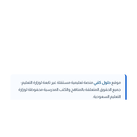
موقع
حلول كتبي
منصة تعليمية مستقلة غير تابعة لوزارة التعليم؛
جميع الحقوق المتعلقة بالمناهج والكتب المدرسية محفوظة لوزارة
التعليم السعودية.
hululktby.net
is an independent educational platform and is
not affiliated with the Ministry of Education. All rights related to
curricula and school textbooks are reserved to the Saudi
Ministry of Education.