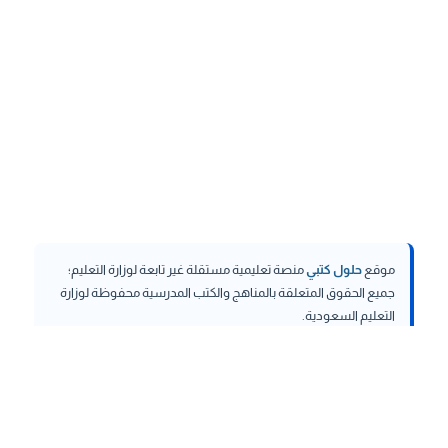
موقع
حلول كتبي
منصة تعليمية مستقلة غير تابعة لوزارة التعليم؛
جميع الحقوق المتعلقة بالمناهج والكتب المدرسية محفوظة لوزارة
التعليم السعودية.
hululktby.net
is an independent educational platform and is
not affiliated with the Ministry of Education. All rights related to
curricula and school textbooks are reserved to the Saudi
Ministry of Education.