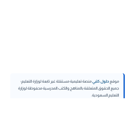
موقع
حلول كتبي
منصة تعليمية مستقلة غير تابعة لوزارة التعليم؛
جميع الحقوق المتعلقة بالمناهج والكتب المدرسية محفوظة لوزارة
التعليم السعودية.
hululktby.net
is an independent educational platform and is
not affiliated with the Ministry of Education. All rights related to
curricula and school textbooks are reserved to the Saudi
Ministry of Education.