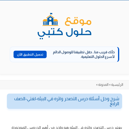
الانتقال
إلى
المحتوى
خلّك قريب منا..
حمّل تطبيقنا للوصول الدائم
تحميل التطبيق الآن
لأسرع الحلول التعليمية.
الرئيسية
»
المدونة
»
شرح وحل أسئلة درس التصحر واثره في البيئه-لغتي-الصف
الرابع
يعتبر درس التصحر واثره في البيئه هو واحد من أهم الدروس الموجودة