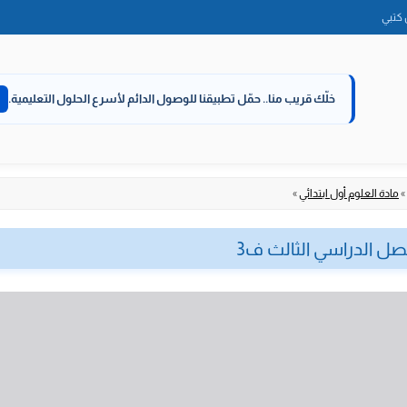
الانتقال
كتبي
إلى
المحتوى
خلّك قريب منا..
حمّل تطبيقنا للوصول الدائم لأسرع الحلول التعليمية.
»
مادة العلوم أول ابتدائي
»
فصل الدراسي الثالث ف3