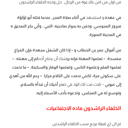
من اول من امن بالدعوة من الرجال . حل وحده الخلفاء الراشدون
في عهده
و
استشهد
في أثناء صلاة الفجر
،
عندما
قتل
ه أبو لؤ
لؤة
فيروز المجوسي، ودفن به
بجوار صاحبيه: النبي ، وأبي بكر الصديق ه
في المدينة المنورة
.
من أ
قوال ع
مر بن الخطاب و
–
إذا كان الشغل مجهدة فإن الفراغ
مفسدة
.
–
تعلموا المهنة فإنه ي
وشك أن يحتاج أحد
ك
م
إلى
مهنته
.
–
تعلموا العلم وعلموه الناس، وتعلموا الوقار والسكينة
.
– ما ندمت
على سكوتي مرة
،
لكنني ندمت على الكلام مرارا
.
–
رحم الله من أهدي
إلى عيوبي
–
ثلاث تبت لك الود في ص
در أخيك أن تبدأه بالسلام
،
وتوسع له في المجلس
،
وتدعوه
بأحب الأسماء إليه
.
الخلفاء الراشدون ماده الاجتماعيات
ثم الى اي قبيلة يرجع نسب الخلفاء الراشدين