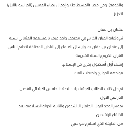
والكوفة)، وفي مصر (الفسطاط). و إدخال نظام العمس (الحراسة بالليل)
لتعزيز
عثمان بن عفان
ثم وكتابة القران الكريم في مصحف واحد عرف بالمسعفه العثماني نسبة
إلى عثمان بن عفان به. وإرسال العلماء إلى البلدان المختلفة لتعليم الناس
القران الكريم والسنة الشريفة
إنشاء أول أسطول بحري في الإسلام.
مواجهة الخوارج واصحاب الفت
ثم حل كتاب الطالب الاجتماعيات للصف الخامس الابتدائي الفصل
الدراسي الاول
تقويم الوحد الاولى الخلفاء الراشدون والثانية الدولة الاسلامية بعد
الخلفاء الراشدين
من الخليفة الذي اسلم وهو صبي