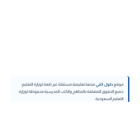
موقع
حلول كتبي
منصة تعليمية مستقلة غير تابعة لوزارة التعليم؛
جميع الحقوق المتعلقة بالمناهج والكتب المدرسية محفوظة لوزارة
التعليم السعودية.
hululktby.net
is an independent educational platform and is
not affiliated with the Ministry of Education. All rights related to
curricula and school textbooks are reserved to the Saudi
Ministry of Education.