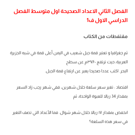
الفصل الثاني الاعداد الصحيحة اول متوسط الفص
ل
الدراسي الاول ف1
مقتفطات من الكتاب
ثم جغرافيا و تعتبر قمة جبل شعيب في اليمن أعلى قمة في شبه الجزيرة
العربية، حيث ترتفع ۳۷۶۰م عن سطح
البحر. اكتب عددا صحيحا يعبر عن ارتفاع قمة الجبل.
اقتصاد
:
تغير
سعر
سلعة خلال
شهرين
،
ففي شهر
رجب
زاد
السعر
بمقدار
34
ريالا
للعبوة الواحدة
، ثم
انخفض
بمقدار
۱۷
ريا
لا
خلال
شهر
شوال
.
فما
الأعداد
التي
تصف
التغير
في
سعر
هذه
السلعة
؟